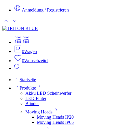
Anmeldung / Registrieren
0
Wagen
0
Wunschzettel
Startseite
Produkte
Akku LED Scheinwerfer
LED Fluter
Blinder
Moving Heads
Moving Heads IP20
Moving Heads IP65