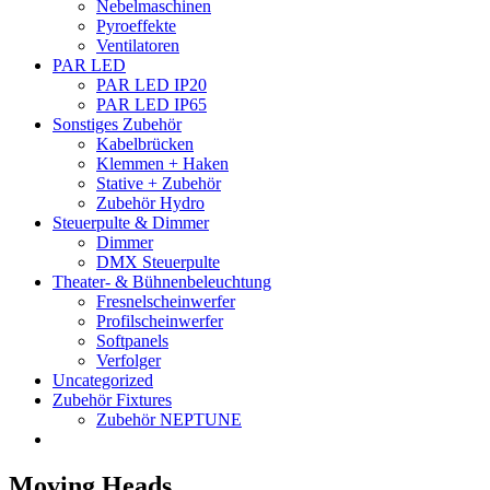
Nebelmaschinen
Pyroeffekte
Ventilatoren
PAR LED
PAR LED IP20
PAR LED IP65
Sonstiges Zubehör
Kabelbrücken
Klemmen + Haken
Stative + Zubehör
Zubehör Hydro
Steuerpulte & Dimmer
Dimmer
DMX Steuerpulte
Theater- & Bühnenbeleuchtung
Fresnelscheinwerfer
Profilscheinwerfer
Softpanels
Verfolger
Uncategorized
Zubehör Fixtures
Zubehör NEPTUNE
Moving Heads