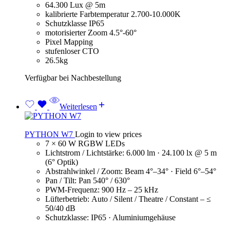
64.300 Lux @ 5m
kalibrierte Farbtemperatur 2.700-10.000K
Schutzklasse IP65
motorisierter Zoom 4.5°-60°
Pixel Mapping
stufenloser CTO
26.5kg
Verfügbar bei Nachbestellung
Weiterlesen
PYTHON W7
Login to view prices
7 × 60 W RGBW LEDs
Lichtstrom / Lichtstärke: 6.000 lm · 24.100 lx @ 5 m
(6° Optik)
Abstrahlwinkel / Zoom: Beam 4°–34° · Field 6°–54°
Pan / Tilt: Pan 540° / 630°
PWM-Frequenz: 900 Hz – 25 kHz
Lüfterbetrieb: Auto / Silent / Theatre / Constant – ≤
50/40 dB
Schutzklasse: IP65 · Aluminiumgehäuse