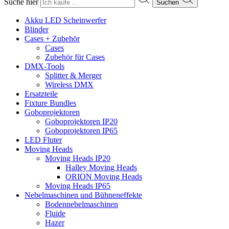
Suche hier
Suchen
Akku LED Scheinwerfer
Blinder
Cases + Zubehör
Cases
Zubehör für Cases
DMX-Tools
Splitter & Merger
Wireless DMX
Ersatzteile
Fixture Bundles
Goboprojektoren
Goboprojektoren IP20
Goboprojektoren IP65
LED Fluter
Moving Heads
Moving Heads IP20
Halley Moving Heads
ORION Moving Heads
Moving Heads IP65
Nebelmaschinen und Bühneneffekte
Bodennebelmaschinen
Fluide
Hazer