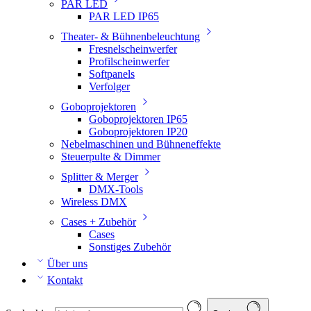
PAR LED
PAR LED IP65
Theater- & Bühnenbeleuchtung
Fresnelscheinwerfer
Profilscheinwerfer
Softpanels
Verfolger
Goboprojektoren
Goboprojektoren IP65
Goboprojektoren IP20
Nebelmaschinen und Bühneneffekte
Steuerpulte & Dimmer
Splitter & Merger
DMX-Tools
Wireless DMX
Cases + Zubehör
Cases
Sonstiges Zubehör
Über uns
Kontakt