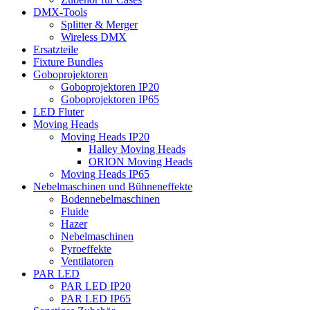
DMX-Tools
Splitter & Merger
Wireless DMX
Ersatzteile
Fixture Bundles
Goboprojektoren
Goboprojektoren IP20
Goboprojektoren IP65
LED Fluter
Moving Heads
Moving Heads IP20
Halley Moving Heads
ORION Moving Heads
Moving Heads IP65
Nebelmaschinen und Bühneneffekte
Bodennebelmaschinen
Fluide
Hazer
Nebelmaschinen
Pyroeffekte
Ventilatoren
PAR LED
PAR LED IP20
PAR LED IP65