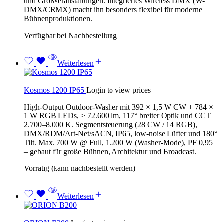
und Großveranstaltungen. Integriertes Wireless DMX (W-
DMX/CRMX) macht ihn besonders flexibel für moderne
Bühnenproduktionen.
Verfügbar bei Nachbestellung
Weiterlesen
Kosmos 1200 IP65
Login to view prices
High-Output Outdoor-Washer mit 392 × 1,5 W CW + 784 ×
1 W RGB LEDs, ≥ 72.600 lm, 117° breiter Optik und CCT
2.700–8.000 K. Segmentsteuerung (28 CW / 14 RGB),
DMX/RDM/Art-Net/sACN, IP65, low-noise Lüfter und 180°
Tilt. Max. 700 W @ Full, 1.200 W (Washer-Mode), PF 0,95
– gebaut für große Bühnen, Architektur und Broadcast.
Vorrätig (kann nachbestellt werden)
Weiterlesen