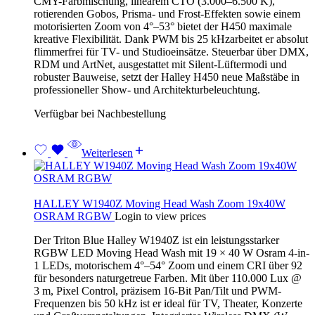
CMY-Farbmischung, linearem CTO (3.000–6.500 K),
rotierenden Gobos, Prisma- und Frost-Effekten sowie einem
motorisierten Zoom von 4°–53° bietet der H450 maximale
kreative Flexibilität. Dank PWM bis 25 kHzarbeitet er absolut
flimmerfrei für TV- und Studioeinsätze. Steuerbar über DMX,
RDM und ArtNet, ausgestattet mit Silent-Lüftermodi und
robuster Bauweise, setzt der Halley H450 neue Maßstäbe in
professioneller Show- und Architekturbeleuchtung.
Verfügbar bei Nachbestellung
Weiterlesen
HALLEY W1940Z Moving Head Wash Zoom 19x40W
OSRAM RGBW
Login to view prices
Der Triton Blue Halley W1940Z ist ein leistungsstarker
RGBW LED Moving Head Wash mit 19 × 40 W Osram 4-in-
1 LEDs, motorischem 4°–54° Zoom und einem CRI über 92
für besonders naturgetreue Farben. Mit über 110.000 Lux @
3 m, Pixel Control, präzisem 16-Bit Pan/Tilt und PWM-
Frequenzen bis 50 kHz ist er ideal für TV, Theater, Konzerte