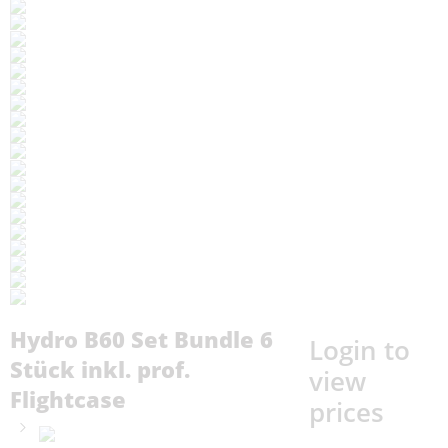
Hydro B60 Set Bundle 6
Login to
Stück inkl. prof.
view
Flightcase
prices