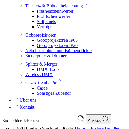
Theater- & Bühnenbeleuchtung
Fresnelscheinwerfer
Profilscheinwerfer
Softpanels
Verfolger
Goboprojektoren
Goboprojektoren IP65
Goboprojektoren IP20
Nebelmaschinen und Bühneneffekte
Steuerpulte & Dimmer
Splitter & Merger
DMX-Tools
Wireless DMX
Cases + Zubehör
Cases
Sonstiges Zubehör
Über uns
Kontakt
Suche hier
Suchen
Hydro B60 Bundle 6 Stück inkl. Koffer
Heim
Fixture Bundles