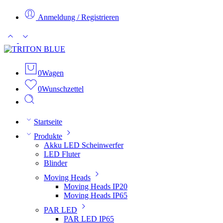
Anmeldung / Registrieren
0
Wagen
0
Wunschzettel
Startseite
Produkte
Akku LED Scheinwerfer
LED Fluter
Blinder
Moving Heads
Moving Heads IP20
Moving Heads IP65
PAR LED
PAR LED IP65