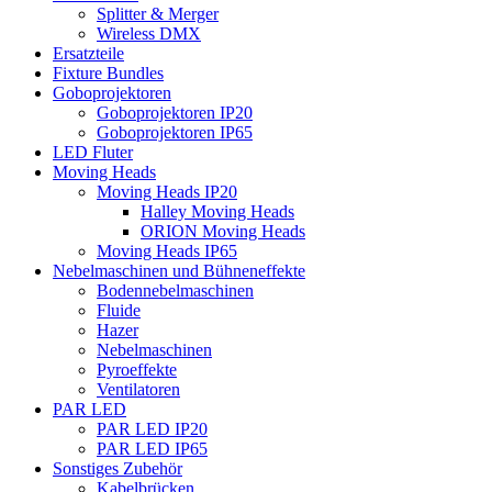
Splitter & Merger
Wireless DMX
Ersatzteile
Fixture Bundles
Goboprojektoren
Goboprojektoren IP20
Goboprojektoren IP65
LED Fluter
Moving Heads
Moving Heads IP20
Halley Moving Heads
ORION Moving Heads
Moving Heads IP65
Nebelmaschinen und Bühneneffekte
Bodennebelmaschinen
Fluide
Hazer
Nebelmaschinen
Pyroeffekte
Ventilatoren
PAR LED
PAR LED IP20
PAR LED IP65
Sonstiges Zubehör
Kabelbrücken