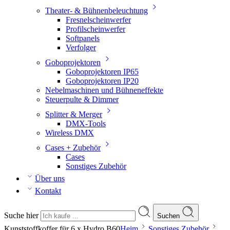
Theater- & Bühnenbeleuchtung
Fresnelscheinwerfer
Profilscheinwerfer
Softpanels
Verfolger
Goboprojektoren
Goboprojektoren IP65
Goboprojektoren IP20
Nebelmaschinen und Bühneneffekte
Steuerpulte & Dimmer
Splitter & Merger
DMX-Tools
Wireless DMX
Cases + Zubehör
Cases
Sonstiges Zubehör
Über uns
Kontakt
Suche hier
Suchen
Kunststoffkoffer für 6 x Hydro B60
Heim
Sonstiges Zubehör