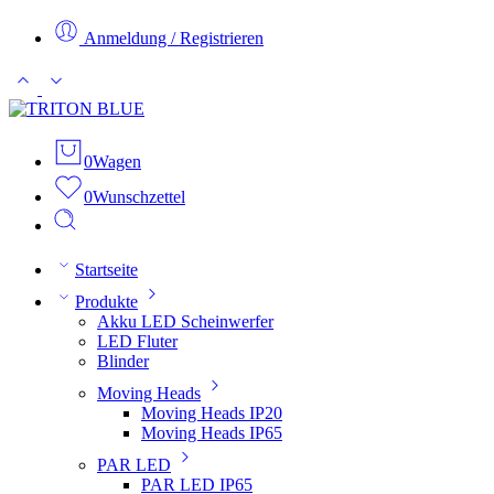
Anmeldung / Registrieren
0
Wagen
0
Wunschzettel
Startseite
Produkte
Akku LED Scheinwerfer
LED Fluter
Blinder
Moving Heads
Moving Heads IP20
Moving Heads IP65
PAR LED
PAR LED IP65