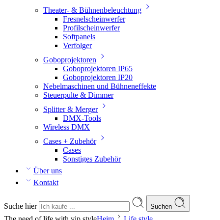
Theater- & Bühnenbeleuchtung
Fresnelscheinwerfer
Profilscheinwerfer
Softpanels
Verfolger
Goboprojektoren
Goboprojektoren IP65
Goboprojektoren IP20
Nebelmaschinen und Bühneneffekte
Steuerpulte & Dimmer
Splitter & Merger
DMX-Tools
Wireless DMX
Cases + Zubehör
Cases
Sonstiges Zubehör
Über uns
Kontakt
Suche hier
Suchen
The need of life with vip style
Heim
Life style