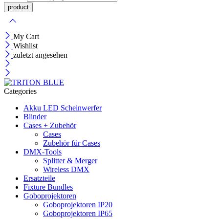
My Cart
Wishlist
zuletzt angesehen
Categories
Akku LED Scheinwerfer
Blinder
Cases + Zubehör
Cases
Zubehör für Cases
DMX-Tools
Splitter & Merger
Wireless DMX
Ersatzteile
Fixture Bundles
Goboprojektoren
Goboprojektoren IP20
Goboprojektoren IP65